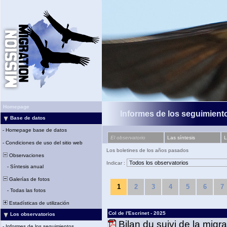
Homepage
Informes de los seguimiento
Base de datos
-
Homepage base de datos
El observatorio
Las síntesis
L
-
Condiciones de uso del sitio web
Los boletines de los años pasados
Observaciones
Indicar :
-
Síntesis anual
Galerías de fotos
1
2
3
4
5
6
7
-
Todas las fotos
Estadísticas de utilización
Col de l'Escrinet - 2025
Los observatorios
Bilan du suivi de la migr
-
Informes de los seguimientos