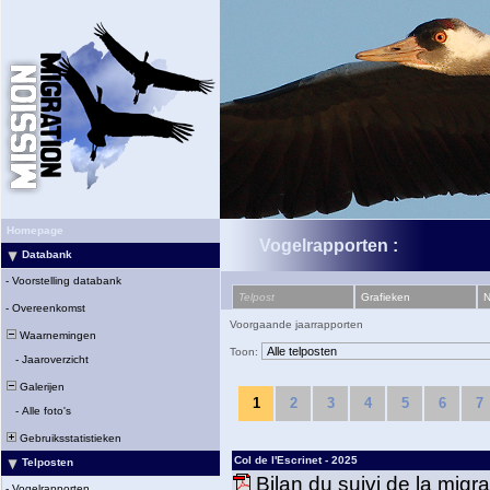
Homepage
Vogelrapporten :
Databank
-
Voorstelling databank
Telpost
Grafieken
N
-
Overeenkomst
Voorgaande jaarrapporten
Waarnemingen
Toon:
-
Jaaroverzicht
Galerijen
1
2
3
4
5
6
7
-
Alle foto's
Gebruiksstatistieken
Col de l'Escrinet - 2025
Telposten
Bilan du suivi de la migr
-
Vogelrapporten