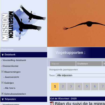
Homepage
Vogelrapporten :
Databank
-
Voorstelling databank
Telpost
Grafieken
N
-
Overeenkomst
Voorgaande jaarrapporten
Waarnemingen
Toon:
-
Jaaroverzicht
Galerijen
1
2
3
4
5
6
7
-
Alle foto's
Gebruiksstatistieken
Col de l'Escrinet - 2025
Telposten
Bilan du suivi de la migr
-
Vogelrapporten