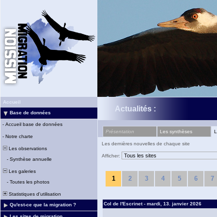
Accueil
Actualités :
Base de données
-
Accueil base de données
Présentation
Les synthèses
L
-
Notre charte
Les dernières nouvelles de chaque site
Les observations
Afficher:
-
Synthèse annuelle
Les galeries
1
2
3
4
5
6
7
-
Toutes les photos
Statistiques d'utilisation
Col de l'Escrinet - mardi, 13. janvier 2026
Qu'est-ce que la migration ?
Les sites de migration