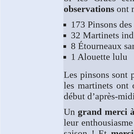
observations
ont m
173 Pinsons des 
32 Martinets in
8 Étourneaux sa
1 Alouette lulu
Les pinsons sont p
les martinets ont
début d’après-midi
Un
grand merci à 
leur enthousiasme 
saison ! Et
merci