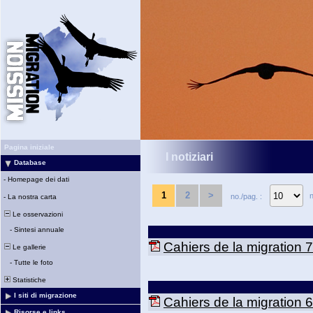
Pagina iniziale
I notiziari
Database
-
Homepage dei dati
1
2
>
n
no./pag. :
-
La nostra carta
Le osservazioni
-
Sintesi annuale
Cahiers de la migration 7
Le gallerie
-
Tutte le foto
Statistiche
I siti di migrazione
Cahiers de la migration 6
Risorse e links