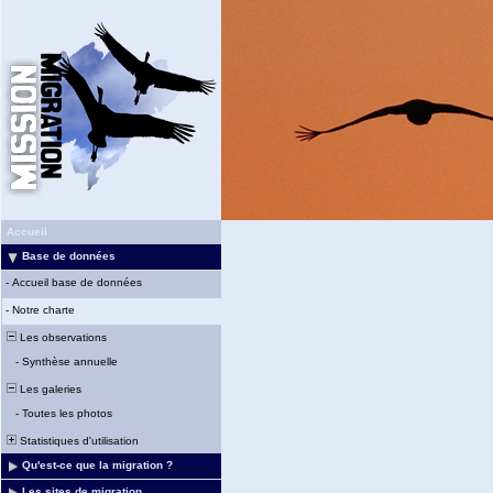
Accueil
Base de données
-
Accueil base de données
-
Notre charte
Les observations
-
Synthèse annuelle
Les galeries
-
Toutes les photos
Statistiques d'utilisation
Qu'est-ce que la migration ?
Les sites de migration