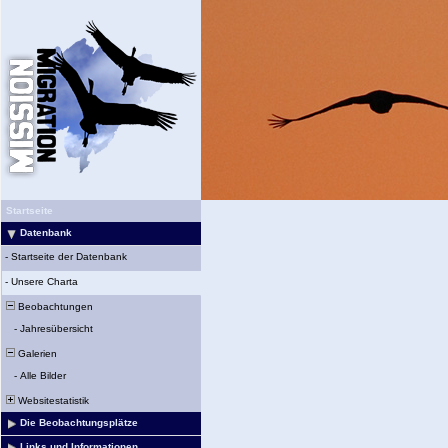
Startseite
Datenbank
-
Startseite der Datenbank
-
Unsere Charta
Beobachtungen
-
Jahresübersicht
Galerien
-
Alle Bilder
Websitestatistik
Die Beobachtungsplätze
Links und Informationen