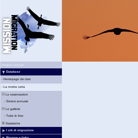
Pagina iniziale
Database
-
Homepage dei dati
-
La nostra carta
Le osservazioni
-
Sintesi annuale
Le gallerie
-
Tutte le foto
Statistiche
I siti di migrazione
Risorse e links