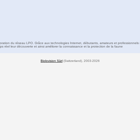
boration du réseau LPO. Grâce aux technologies Internet, débutants, amateurs et professionnels 
s réel leur découverte et ainsi améliorer la connaissance et la protection de la faune
Biolovision Sàrl
(Switzerland), 2003-2026