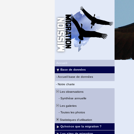
Accueil
Base de données
-
Accueil base de données
-
Notre charte
Les observations
-
Synthèse annuelle
Les galeries
-
Toutes les photos
Statistiques d'utilisation
Qu'est-ce que la migration ?
Les sites de migration