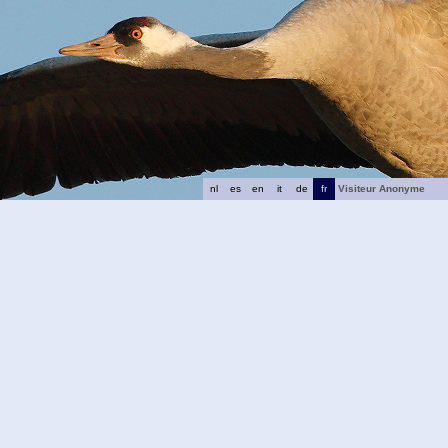
nl
es
en
it
de
fr
Visiteur Anonyme