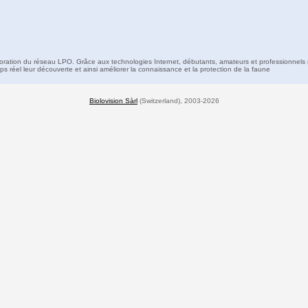
boration du réseau LPO. Grâce aux technologies Internet, débutants, amateurs et professionnels 
s réel leur découverte et ainsi améliorer la connaissance et la protection de la faune
Biolovision Sàrl
(Switzerland), 2003-2026