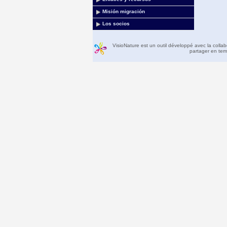
Misión migración
Los socios
VisioNature est un outil développé avec la colla
partager en temp