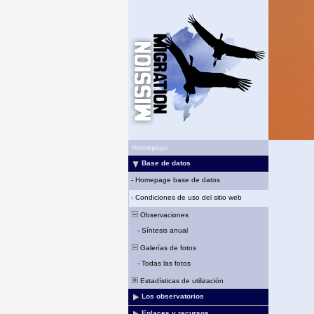
Homepage
Base de datos
-
Homepage base de datos
-
Condiciones de uso del sitio web
Observaciones
-
Síntesis anual
Galerías de fotos
-
Todas las fotos
Estadísticas de utilización
Los observatorios
Enlaces y recursos