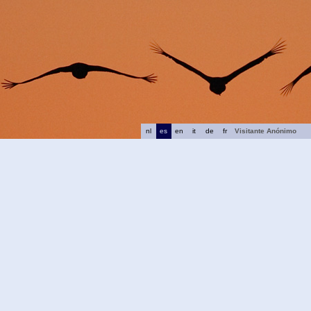
nl
es
en
it
de
fr
Visitante Anónimo