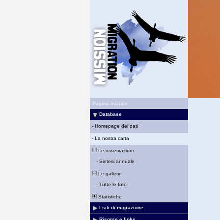
Pagina iniziale
Database
-
Homepage dei dati
-
La nostra carta
Le osservazioni
-
Sintesi annuale
Le gallerie
-
Tutte le foto
Statistiche
I siti di migrazione
Risorse e links