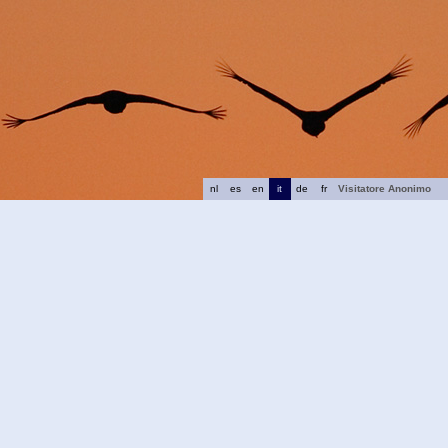
nl
es
en
it
de
fr
Visitatore Anonimo