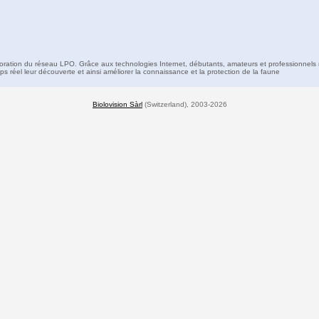
boration du réseau LPO. Grâce aux technologies Internet, débutants, amateurs et professionnels 
s réel leur découverte et ainsi améliorer la connaissance et la protection de la faune
Biolovision Sàrl
(Switzerland), 2003-2026