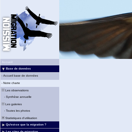
Accueil
Base de données
-
Accueil base de données
-
Notre charte
Les observations
-
Synthèse annuelle
Les galeries
-
Toutes les photos
Statistiques d'utilisation
Qu'est-ce que la migration ?
Les sites de migration