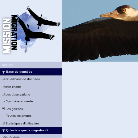
Accueil
Base de données
-
Accueil base de données
-
Notre charte
Les observations
-
Synthèse annuelle
Les galeries
-
Toutes les photos
Statistiques d'utilisation
Qu'est-ce que la migration ?
-
Généralités