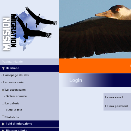
Pagina iniziale
Database
-
Homepage dei dati
Login
-
La nostra carta
Le osservazioni
-
Sintesi annuale
La mia e-mail :
Le gallerie
La mia password :
-
Tutte le foto
Statistiche
I siti di migrazione
Risorse e links