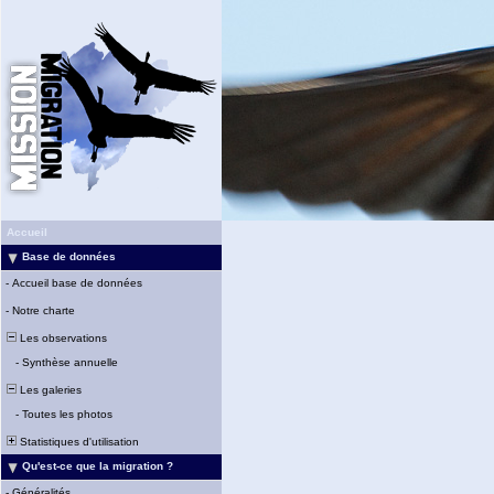
Accueil
Base de données
-
Accueil base de données
-
Notre charte
Les observations
-
Synthèse annuelle
Les galeries
-
Toutes les photos
Statistiques d'utilisation
Qu'est-ce que la migration ?
-
Généralités