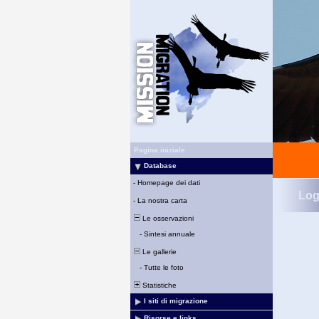
Pagina iniziale
Database
-
Homepage dei dati
Log
-
La nostra carta
Le osservazioni
-
Sintesi annuale
Le gallerie
-
Tutte le foto
Statistiche
I siti di migrazione
Risorse e links