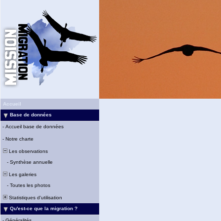
Accueil
Base de données
-
Accueil base de données
-
Notre charte
Les observations
-
Synthèse annuelle
Les galeries
-
Toutes les photos
Statistiques d'utilisation
Qu'est-ce que la migration ?
-
Généralités