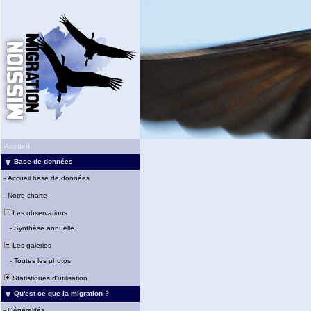
Accueil
Base de données
-
Accueil base de données
-
Notre charte
Les observations
-
Synthèse annuelle
Les galeries
-
Toutes les photos
Statistiques d'utilisation
Qu'est-ce que la migration ?
-
Généralités