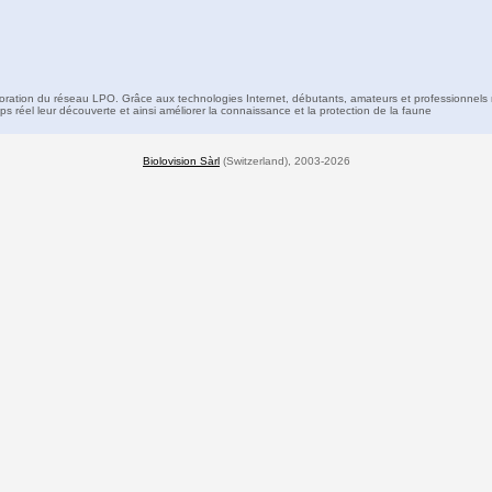
boration du réseau LPO. Grâce aux technologies Internet, débutants, amateurs et professionnels 
s réel leur découverte et ainsi améliorer la connaissance et la protection de la faune
Biolovision Sàrl
(Switzerland), 2003-2026