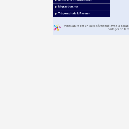
Migraction.net
Trägerschaft & Partner
VisioNature est un outil développé avec la colla
partager en temp