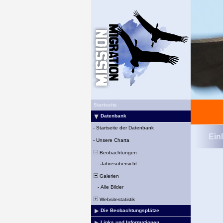
Startseite
Datenbank
-
Startseite der Datenbank
Ein
-
Unsere Charta
Beobachtungen
-
Jahresübersicht
Galerien
-
Alle Bilder
Websitestatistik
Die Beobachtungsplätze
Links und Informationen