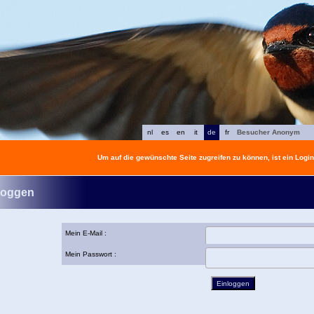
nl
es
en
it
de
fr
Besucher Anonym
Um auf die gewünschte Seite zugreifen zu können, ist ein Login 
loggen
Mein E-Mail :
Mein Passwort :