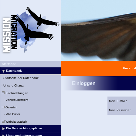
Startseite
Um auf d
Datenbank
-
Startseite der Datenbank
Einloggen
-
Unsere Charta
Beobachtungen
-
Jahresübersicht
Mein E-Mail :
Galerien
Mein Passwort :
-
Alle Bilder
Websitestatistik
Die Beobachtungsplätze
Links und Informationen