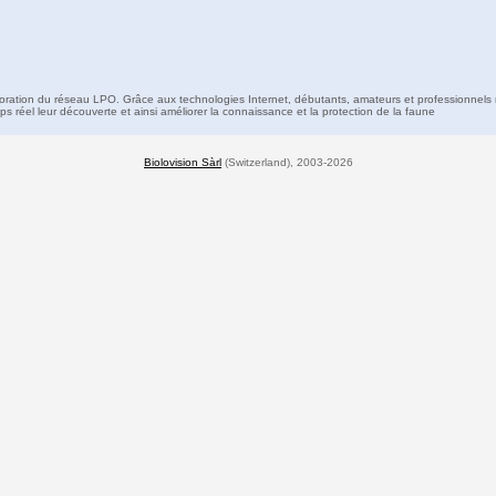
boration du réseau LPO. Grâce aux technologies Internet, débutants, amateurs et professionnels 
s réel leur découverte et ainsi améliorer la connaissance et la protection de la faune
Biolovision Sàrl
(Switzerland), 2003-2026