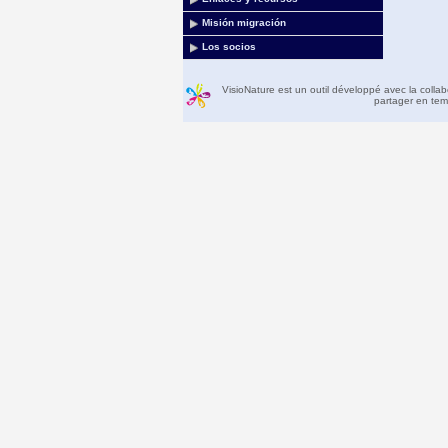
Misión migración
Los socios
VisioNature est un outil développé avec la colla
partager en temp