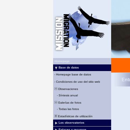
Homepage
Base de datos
-
Homepage base de datos
Ent
-
Condiciones de uso del sitio web
Observaciones
-
Síntesis anual
Galerías de fotos
-
Todas las fotos
Estadísticas de utilización
Los observatorios
Enlaces y recursos