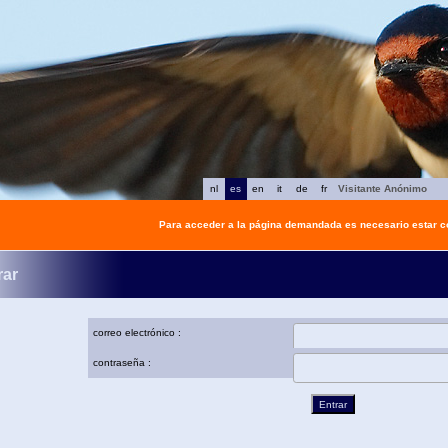
nl
es
en
it
de
fr
Visitante Anónimo
Para acceder a la página demandada es necesario estar 
rar
correo electrónico :
contraseña :