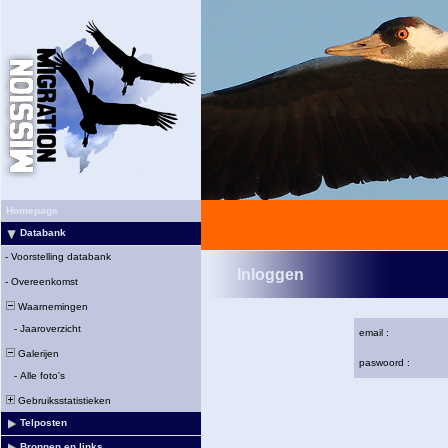
Homepage
Databank
-
Voorstelling databank
Inloggen
-
Overeenkomst
Waarnemingen
-
Jaaroverzicht
email :
Galerijen
paswoord :
-
Alle foto's
Gebruiksstatistieken
Telposten
Bronnen en links