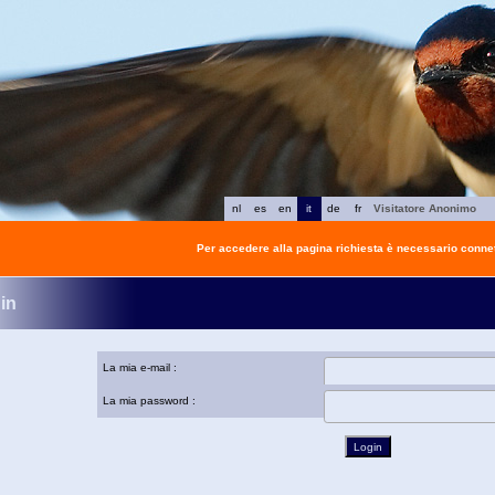
nl
es
en
it
de
fr
Visitatore Anonimo
Per accedere alla pagina richiesta è necessario connet
in
La mia e-mail :
La mia password :