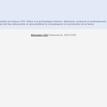
boration du réseau LPO. Grâce aux technologies Internet, débutants, amateurs et professionnels 
s réel leur découverte et ainsi améliorer la connaissance et la protection de la faune
Biolovision Sàrl
(Switzerland), 2003-2026