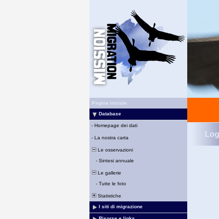
Pagina iniziale
Database
-
Homepage dei dati
Log
-
La nostra carta
Le osservazioni
-
Sintesi annuale
Le gallerie
-
Tutte le foto
Statistiche
I siti di migrazione
Risorse e links