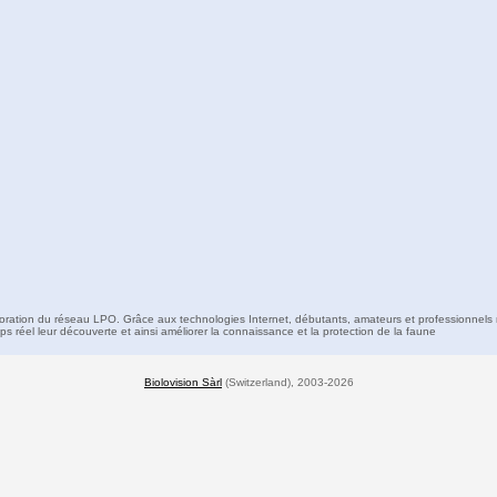
boration du réseau LPO. Grâce aux technologies Internet, débutants, amateurs et professionnels 
s réel leur découverte et ainsi améliorer la connaissance et la protection de la faune
Biolovision Sàrl
(Switzerland), 2003-2026