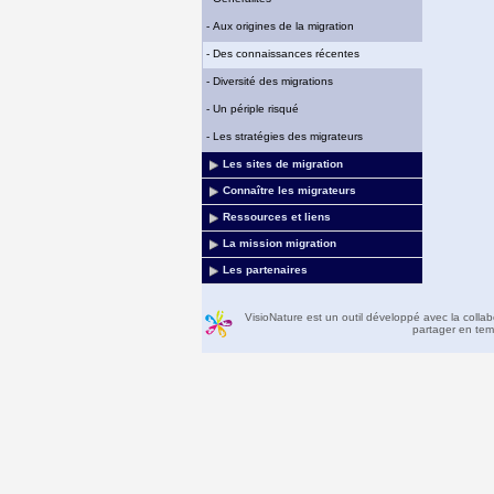
-
Aux origines de la migration
-
Des connaissances récentes
-
Diversité des migrations
-
Un périple risqué
-
Les stratégies des migrateurs
Les sites de migration
Connaître les migrateurs
Ressources et liens
La mission migration
Les partenaires
VisioNature est un outil développé avec la colla
partager en temp