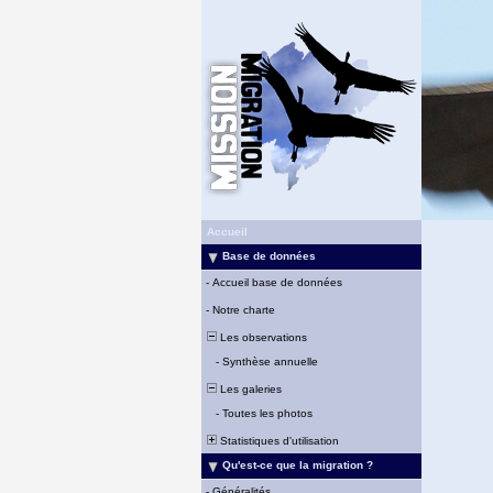
Accueil
Base de données
-
Accueil base de données
-
Notre charte
Les observations
-
Synthèse annuelle
Les galeries
-
Toutes les photos
Statistiques d'utilisation
Qu'est-ce que la migration ?
-
Généralités