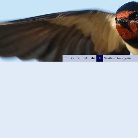
nl
es
en
it
de
fr
Visiteur Anonyme