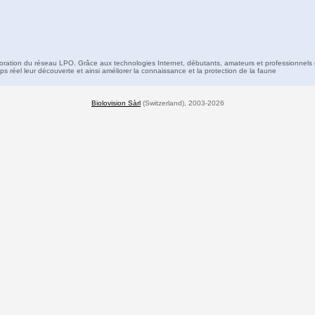
boration du réseau LPO. Grâce aux technologies Internet, débutants, amateurs et professionnels 
s réel leur découverte et ainsi améliorer la connaissance et la protection de la faune
Biolovision Sàrl
(Switzerland), 2003-2026