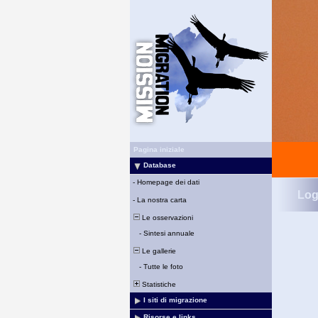
Pagina iniziale
Database
-
Homepage dei dati
Log
-
La nostra carta
Le osservazioni
-
Sintesi annuale
Le gallerie
-
Tutte le foto
Statistiche
I siti di migrazione
Risorse e links