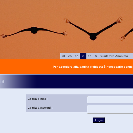
nl
es
en
it
de
fr
Visitatore Anonimo
Per accedere alla pagina richiesta è necessario connet
in
La mia e-mail :
La mia password :