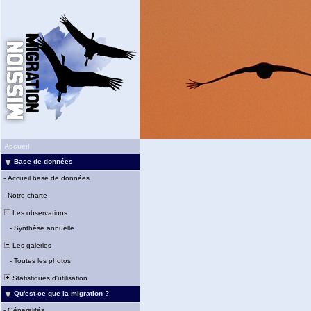
Accueil
Base de données
-
Accueil base de données
-
Notre charte
Les observations
-
Synthèse annuelle
Les galeries
-
Toutes les photos
Statistiques d'utilisation
Qu'est-ce que la migration ?
-
Généralités