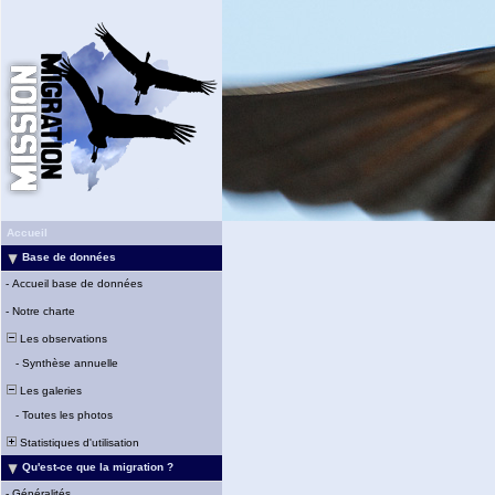
Accueil
Base de données
-
Accueil base de données
-
Notre charte
Les observations
-
Synthèse annuelle
Les galeries
-
Toutes les photos
Statistiques d'utilisation
Qu'est-ce que la migration ?
-
Généralités