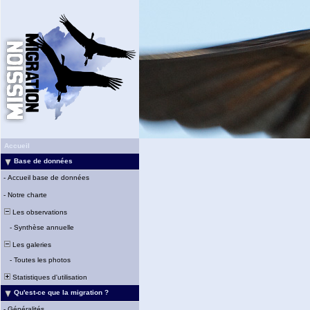
Accueil
Base de données
-
Accueil base de données
-
Notre charte
Les observations
-
Synthèse annuelle
Les galeries
-
Toutes les photos
Statistiques d'utilisation
Qu'est-ce que la migration ?
-
Généralités