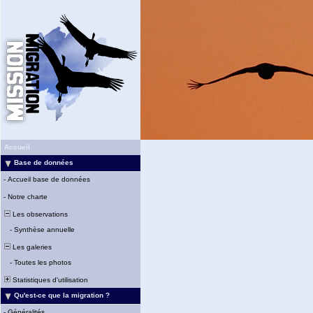
Accueil
Base de données
-
Accueil base de données
-
Notre charte
Les observations
-
Synthèse annuelle
Les galeries
-
Toutes les photos
Statistiques d'utilisation
Qu'est-ce que la migration ?
-
Généralités