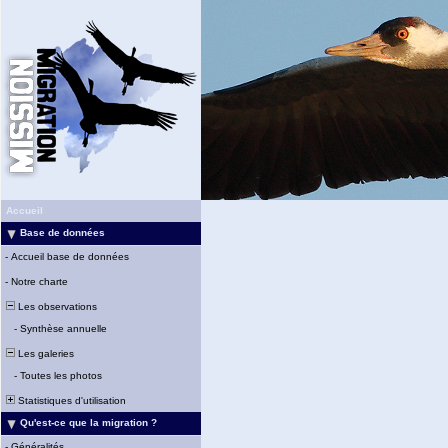
Accueil
Base de données
-
Accueil base de données
-
Notre charte
Les observations
-
Synthèse annuelle
Les galeries
-
Toutes les photos
Statistiques d'utilisation
Qu'est-ce que la migration ?
-
Généralités