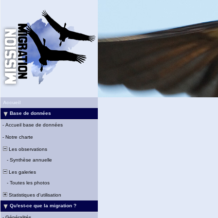
Accueil
Base de données
-
Accueil base de données
-
Notre charte
Les observations
-
Synthèse annuelle
Les galeries
-
Toutes les photos
Statistiques d'utilisation
Qu'est-ce que la migration ?
-
Généralités