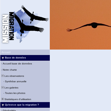
Accueil
Base de données
-
Accueil base de données
-
Notre charte
Les observations
-
Synthèse annuelle
Les galeries
-
Toutes les photos
Statistiques d'utilisation
Qu'est-ce que la migration ?
-
Généralités