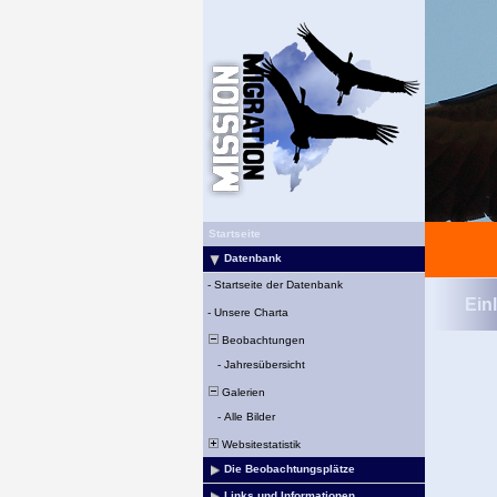
Startseite
Datenbank
-
Startseite der Datenbank
Ein
-
Unsere Charta
Beobachtungen
-
Jahresübersicht
Galerien
-
Alle Bilder
Websitestatistik
Die Beobachtungsplätze
Links und Informationen