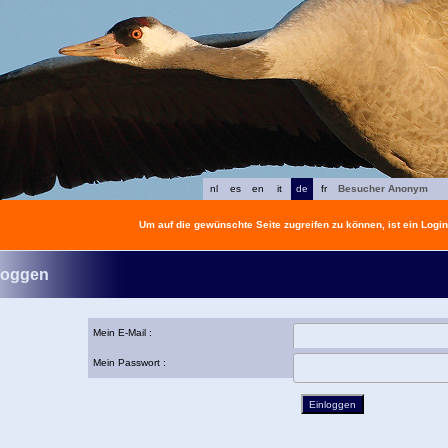
nl
es
en
it
de
fr
Besucher Anonym
Um auf die gewünschte Seite zugreifen zu können, ist ein Login 
loggen
Mein E-Mail :
Mein Passwort :