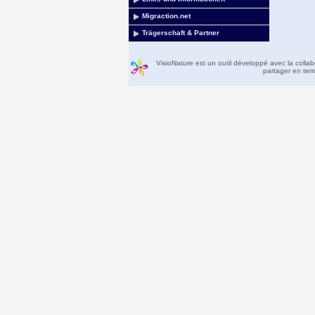
Migraction.net
Trägerschaft & Partner
VisioNature est un outil développé avec la colla
partager en temp