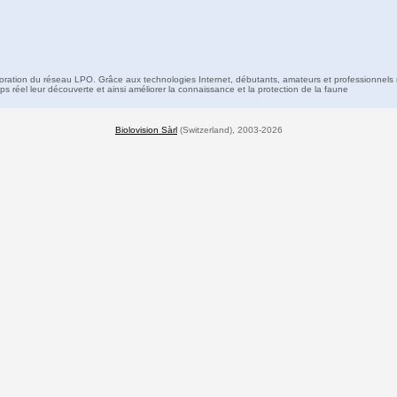
boration du réseau LPO. Grâce aux technologies Internet, débutants, amateurs et professionnels 
s réel leur découverte et ainsi améliorer la connaissance et la protection de la faune
Biolovision Sàrl
(Switzerland), 2003-2026