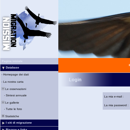
Pagina iniziale
Database
-
Homepage dei dati
Login
-
La nostra carta
Le osservazioni
-
Sintesi annuale
La mia e-mail :
Le gallerie
La mia password :
-
Tutte le foto
Statistiche
I siti di migrazione
Risorse e links