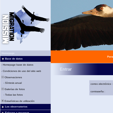
Homepage
Para
Base de datos
-
Homepage base de datos
Entrar
-
Condiciones de uso del sitio web
Observaciones
-
Síntesis anual
correo electrónico :
Galerías de fotos
contraseña :
-
Todas las fotos
Estadísticas de utilización
Los observatorios
Enlaces y recursos