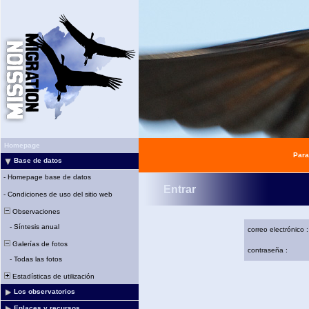
Homepage
Para
Base de datos
-
Homepage base de datos
Entrar
-
Condiciones de uso del sitio web
Observaciones
-
Síntesis anual
correo electrónico :
Galerías de fotos
contraseña :
-
Todas las fotos
Estadísticas de utilización
Los observatorios
Enlaces y recursos