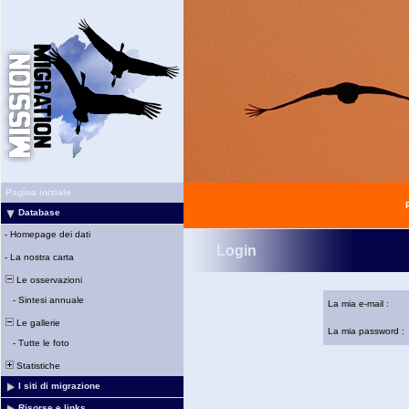
Pagina iniziale
Database
-
Homepage dei dati
Login
-
La nostra carta
Le osservazioni
-
Sintesi annuale
La mia e-mail :
Le gallerie
La mia password :
-
Tutte le foto
Statistiche
I siti di migrazione
Risorse e links