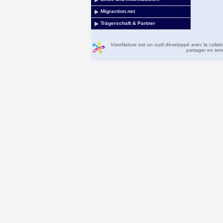
Migraction.net
Trägerschaft & Partner
VisioNature est un outil développé avec la colla
partager en temp