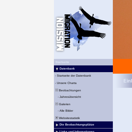
Startseite
Datenbank
-
Startseite der Datenbank
Ein
-
Unsere Charta
Beobachtungen
-
Jahresübersicht
Galerien
-
Alle Bilder
Websitestatistik
Die Beobachtungsplätze
Links und Informationen