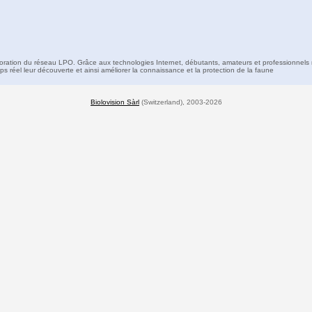
boration du réseau LPO. Grâce aux technologies Internet, débutants, amateurs et professionnels 
s réel leur découverte et ainsi améliorer la connaissance et la protection de la faune
Biolovision Sàrl
(Switzerland), 2003-2026