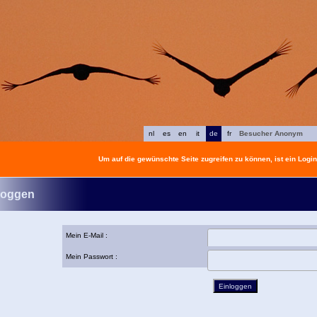
nl
es
en
it
de
fr
Besucher Anonym
Um auf die gewünschte Seite zugreifen zu können, ist ein Login 
loggen
Mein E-Mail :
Mein Passwort :