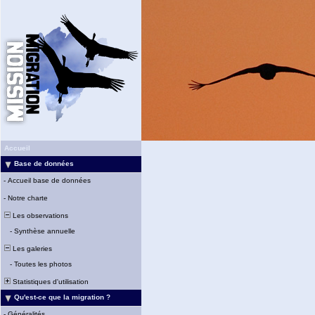
Accueil
Base de données
-
Accueil base de données
-
Notre charte
Les observations
-
Synthèse annuelle
Les galeries
-
Toutes les photos
Statistiques d'utilisation
Qu'est-ce que la migration ?
-
Généralités