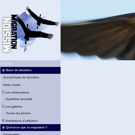
Accueil
Base de données
-
Accueil base de données
-
Notre charte
Les observations
-
Synthèse annuelle
Les galeries
-
Toutes les photos
Statistiques d'utilisation
Qu'est-ce que la migration ?
-
Généralités