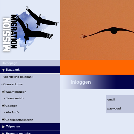
Homepage
Databank
-
Voorstelling databank
Inloggen
-
Overeenkomst
Waarnemingen
-
Jaaroverzicht
email :
Galerijen
paswoord :
-
Alle foto's
Gebruiksstatistieken
Telposten
Bronnen en links