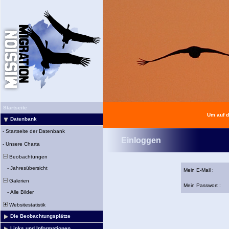
Startseite
Um auf d
Datenbank
-
Startseite der Datenbank
Einloggen
-
Unsere Charta
Beobachtungen
-
Jahresübersicht
Mein E-Mail :
Galerien
Mein Passwort :
-
Alle Bilder
Websitestatistik
Die Beobachtungsplätze
Links und Informationen