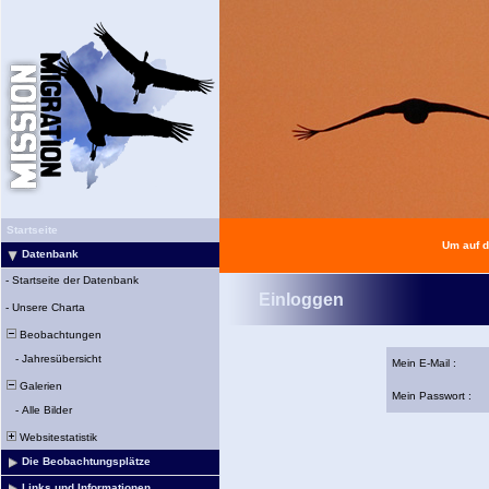
Startseite
Um auf d
Datenbank
-
Startseite der Datenbank
Einloggen
-
Unsere Charta
Beobachtungen
-
Jahresübersicht
Mein E-Mail :
Galerien
Mein Passwort :
-
Alle Bilder
Websitestatistik
Die Beobachtungsplätze
Links und Informationen