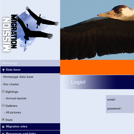
Homepage
Data base
-
Homepage data base
Login!
-
Our charter
Sightings
-
Annual reports
email :
Galleries
password :
-
All pictures
Stats
Migration sites
Resources and links