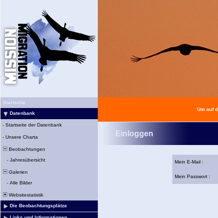
Startseite
Um auf d
Datenbank
-
Startseite der Datenbank
Einloggen
-
Unsere Charta
Beobachtungen
-
Jahresübersicht
Mein E-Mail :
Galerien
Mein Passwort :
-
Alle Bilder
Websitestatistik
Die Beobachtungsplätze
Links und Informationen