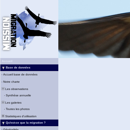
Accueil
Base de données
-
Accueil base de données
-
Notre charte
Les observations
-
Synthèse annuelle
Les galeries
-
Toutes les photos
Statistiques d'utilisation
Qu'est-ce que la migration ?
-
Généralités