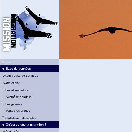
Accueil
Base de données
-
Accueil base de données
-
Notre charte
Les observations
-
Synthèse annuelle
Les galeries
-
Toutes les photos
Statistiques d'utilisation
Qu'est-ce que la migration ?
-
Généralités