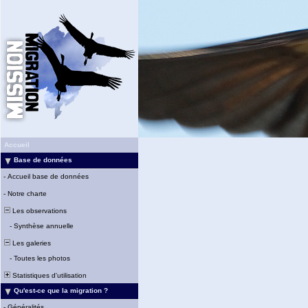
Accueil
Base de données
-
Accueil base de données
-
Notre charte
Les observations
-
Synthèse annuelle
Les galeries
-
Toutes les photos
Statistiques d'utilisation
Qu'est-ce que la migration ?
-
Généralités