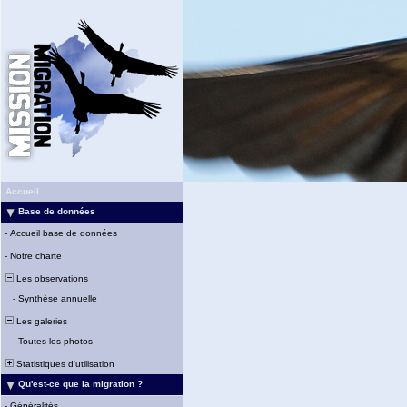
Accueil
Base de données
-
Accueil base de données
-
Notre charte
Les observations
-
Synthèse annuelle
Les galeries
-
Toutes les photos
Statistiques d'utilisation
Qu'est-ce que la migration ?
-
Généralités