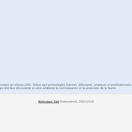
boration du réseau LPO. Grâce aux technologies Internet, débutants, amateurs et professionnels 
s réel leur découverte et ainsi améliorer la connaissance et la protection de la faune
Biolovision Sàrl
(Switzerland), 2003-2026