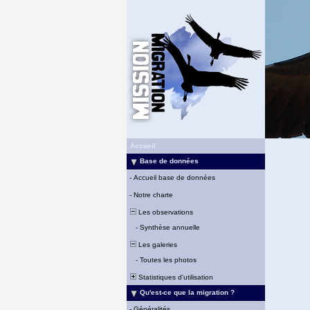
Accueil
Base de données
-
Accueil base de données
-
Notre charte
Les observations
-
Synthèse annuelle
Les galeries
-
Toutes les photos
Statistiques d'utilisation
Qu'est-ce que la migration ?
-
Généralités