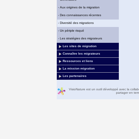
-
Aux origines de la migration
-
Des connaissances récentes
-
Diversité des migrations
-
Un périple risqué
-
Les stratégies des migrateurs
Les sites de migration
Connaître les migrateurs
Ressources et liens
La mission migration
Les partenaires
VisioNature est un outil développé avec la colla
partager en temp