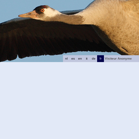
nl
es
en
it
de
fr
Visiteur Anonyme